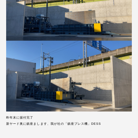
昨年末に据付完了
新ヤード奥に鎮座まします、我が社の「鎮座プレス機」DESS