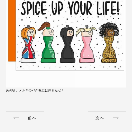
あの頃、メルＣのバク転には痺れたぜ！
前へ
次へ