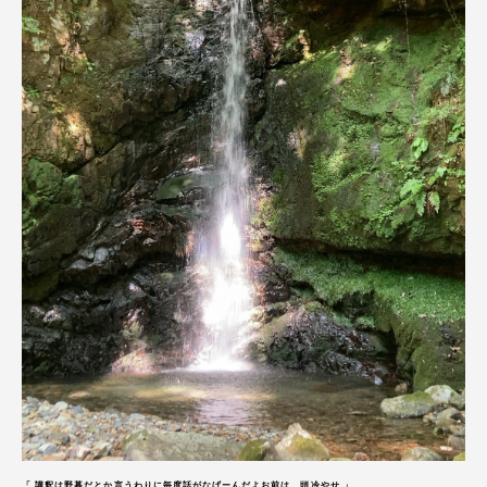
「 講釈は野暮だとか言うわりに毎度話がなげーんだよお前は、頭冷やせ 」